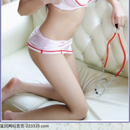
返回网站首页-223315.com