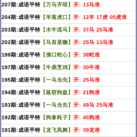
207期:成语平特
【万马齐喑】
开: 13马准
204期:成语平特
【羊落虎口】
开: 12羊 17虎 05虎准
203期:成语平特
【木牛流马】
开: 37马 25马准
202期:成语平特
【马首是瞻】
开: 25马 13马准
199期:成语平特
【佛口蛇心】
开: 38蛇准
197期:成语平特
【牛鼎烹鸡】
开: 30牛准
195期:成语平特
【一马当先】
开: 25马准
194期:成语平特
【鼠窃狗盗】
开: 21狗准
193期:成语平特
【一马当先】
开: 49马 25马准
192期:成语平特
【狗拿耗子】
开: 45狗准
191期:成语平特
【龙飞凤舞】
开: 39龙准