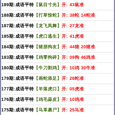
189期:成语平特
【鼠目寸光】
开: 43鼠准
188期:成语平特
【打草惊蛇】
开: 38蛇 14蛇准
187期:成语平特
【龙飞凤舞】
开: 27龙准
185期:成语平特
【虎口逃生】
开: 41虎准
184期:成语平特
【猪朋狗友】
开: 44猪 20猪准
183期:成语平特
【鸡零狗碎】
开: 09狗 46鸡准
180期:成语平特
【牛刀割鸡】
开: 10鸡 30牛准
179期:成语平特
【画蛇添足】
开: 26蛇准
177期:成语平特
【羊落虎口】
开: 05虎准
176期:成语平特
【鸡毛蒜皮】
开: 10鸡准
175期:成语平特
【马革裹尸】
开: 25马准