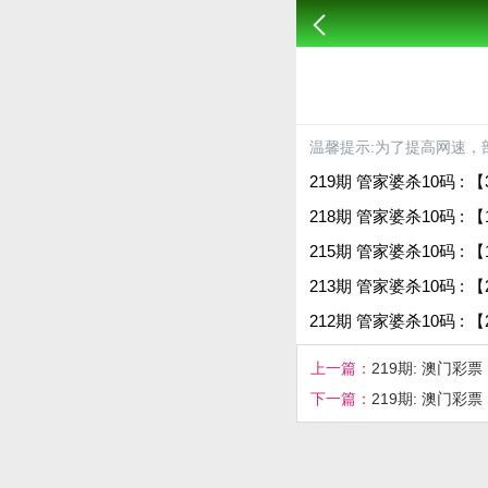
温馨提示:为了提高网速，
219期 管家婆杀10码 : 【31,3
218期 管家婆杀10码 : 【19,3
215期 管家婆杀10码 : 【17,0
213期 管家婆杀10码 : 【29,2
212期 管家婆杀10码 : 【25,0
上一篇：
219期: 澳门
下一篇：
219期: 澳门