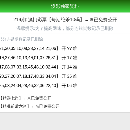
澳彩独家资料
219期: 澳门彩票【每期绝杀10码】←※已免费公开
温馨提示:为了提高网速，部分连错期数记录已删除
部分连错期数记录已删除
0,39,10,08,38,27,14,21,06】 开 ?? 准
7,46,10,13,49,01,07,26,31】 开 17 准
8,07,33,15,45,48,10,02,44】 开 14 准
7,20,07,18,17,48,33,34,04】 开 35 准
8,24,04,28,46,32,36,22,40】 开 06 准
彩票【精选七肖】←※已免费公开
彩票【精准前后六肖】←※已免费公开