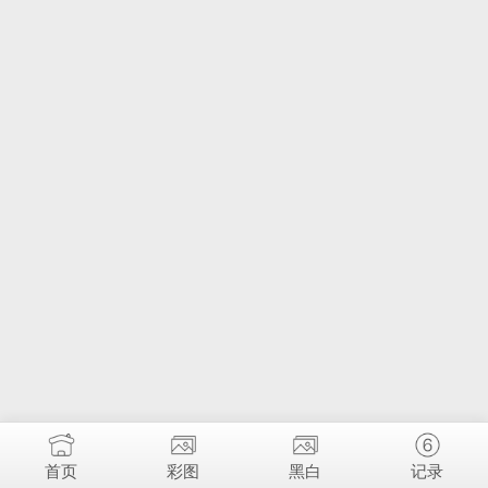
首页
彩图
黑白
记录