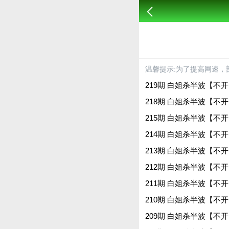
温馨提示:为了提高网速，
219期 白姐杀半波【不开→
218期 白姐杀半波【不开→
215期 白姐杀半波【不开→
214期 白姐杀半波【不开→
213期 白姐杀半波【不开→
212期 白姐杀半波【不开→
211期 白姐杀半波【不开→
210期 白姐杀半波【不开→
209期 白姐杀半波【不开→