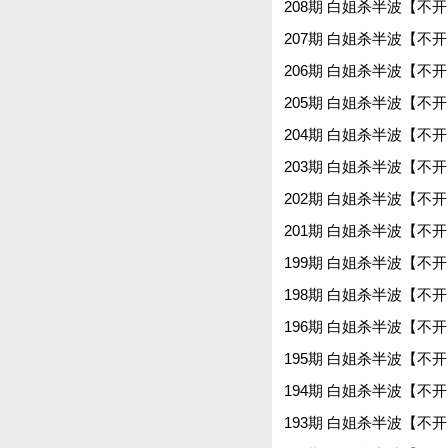
208期 白姐杀半波【不开→
207期 白姐杀半波【不开→
206期 白姐杀半波【不开→
205期 白姐杀半波【不开→
204期 白姐杀半波【不开→
203期 白姐杀半波【不开→
202期 白姐杀半波【不开→
201期 白姐杀半波【不开→
199期 白姐杀半波【不开→
198期 白姐杀半波【不开→
196期 白姐杀半波【不开→
195期 白姐杀半波【不开→
194期 白姐杀半波【不开→
193期 白姐杀半波【不开→