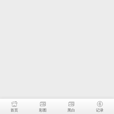
首页
彩图
黑白
记录