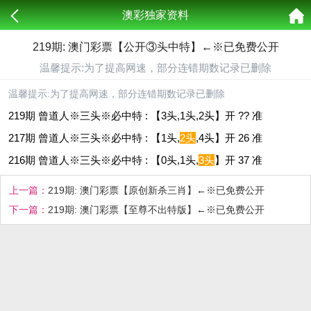
澳彩独家资料
219期: 澳门彩票【公开③头中特】←※已免费公开
温馨提示:为了提高网速，部分连错期数记录已删除
温馨提示:为了提高网速，部分连错期数记录已删除
219期 曾道人※三头※必中特 : 【3头,1头,2头】开 ?? 准
217期 曾道人※三头※必中特 : 【1头,
2头
,4头】开 26 准
216期 曾道人※三头※必中特 : 【0头,1头,
3头
】开 37 准
上一篇：
219期: 澳门彩票【原创新杀三肖】←※已免费公开
下一篇：
219期: 澳门彩票【至尊不出特版】←※已免费公开