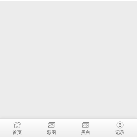
首页
彩图
黑白
记录