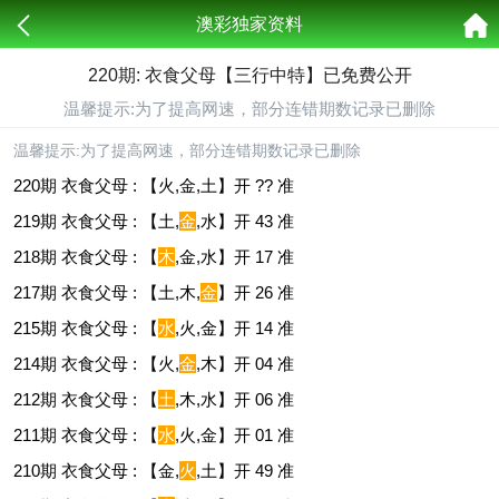
澳彩独家资料
220期: 衣食父母【三行中特】已免费公开
温馨提示:为了提高网速，部分连错期数记录已删除
温馨提示:为了提高网速，部分连错期数记录已删除
220期 衣食父母 : 【火,金,土】开 ?? 准
219期 衣食父母 : 【土,
金
,水】开 43 准
218期 衣食父母 : 【
木
,金,水】开 17 准
217期 衣食父母 : 【土,木,
金
】开 26 准
215期 衣食父母 : 【
水
,火,金】开 14 准
214期 衣食父母 : 【火,
金
,木】开 04 准
212期 衣食父母 : 【
土
,木,水】开 06 准
211期 衣食父母 : 【
水
,火,金】开 01 准
210期 衣食父母 : 【金,
火
,土】开 49 准