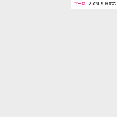
下一篇：
219期: 明日黄