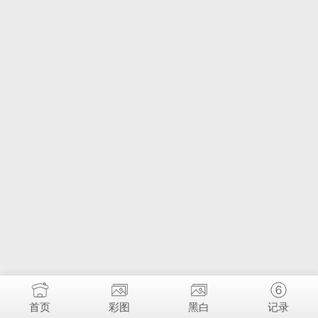
首页
彩图
黑白
记录