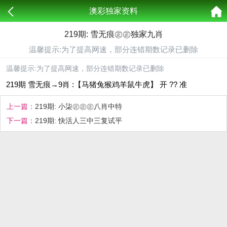
澳彩独家资料
219期: 雪无痕㊣㊣独家九肖
温馨提示:为了提高网速，部分连错期数记录已删除
温馨提示:为了提高网速，部分连错期数记录已删除
219期 雪无痕→9肖 :【马猪兔猴鸡羊鼠牛虎】 开 ?? 准
上一篇：
219期: 小柒㊣㊣㊣八肖中特
下一篇：
219期: 快活人三中三复试平