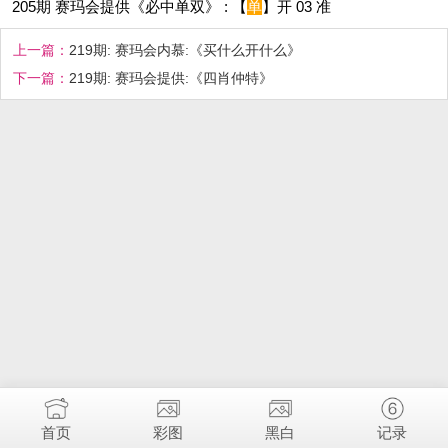
205期 赛玛会提供《必中单双》 : 【
单
】开 03 准
上一篇：
219期: 赛玛会内慕:《买什么开什么》
下一篇：
219期: 赛玛会提供:《四肖仲特》
首页
彩图
黑白
记录