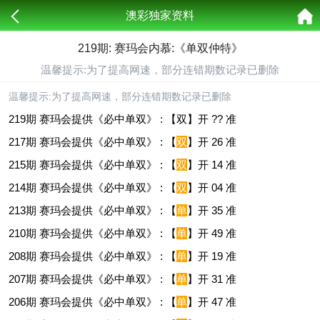
澳彩独家资料
219期: 赛玛会内慕:《单双仲特》
温馨提示:为了提高网速，部分连错期数记录已删除
温馨提示:为了提高网速，部分连错期数记录已删除
219期 赛玛会提供《必中单双》 : 【双】开 ?? 准
217期 赛玛会提供《必中单双》 : 【
双
】开 26 准
215期 赛玛会提供《必中单双》 : 【
双
】开 14 准
214期 赛玛会提供《必中单双》 : 【
双
】开 04 准
213期 赛玛会提供《必中单双》 : 【
单
】开 35 准
210期 赛玛会提供《必中单双》 : 【
单
】开 49 准
208期 赛玛会提供《必中单双》 : 【
单
】开 19 准
207期 赛玛会提供《必中单双》 : 【
单
】开 31 准
206期 赛玛会提供《必中单双》 : 【
单
】开 47 准