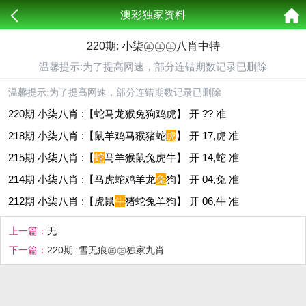
澳彩独家资料
220期: 小柒㊣㊣㊣八肖中特
温馨提示:为了提高网速，部分连错期数记录已删除
温馨提示:为了提高网速，部分连错期数记录已删除
220期 小柒八肖 :【蛇马龙猴兔狗鸡虎】 开 ?? 准
218期 小柒八肖 :【鼠羊鸡马猴猪蛇
虎
】 开 17,虎 准
215期 小柒八肖 :【
蛇
马羊猴鼠兔虎牛】 开 14,蛇 准
214期 小柒八肖 :【马虎蛇鸡羊龙
兔
狗】 开 04,兔 准
212期 小柒八肖 :【虎鼠
牛
猪蛇兔羊狗】 开 06,牛 准
上一篇：
无
下一篇：
220期: 雪无痕㊣㊣独家九肖