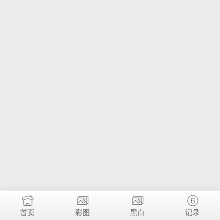
首页
彩图
黑白
记录