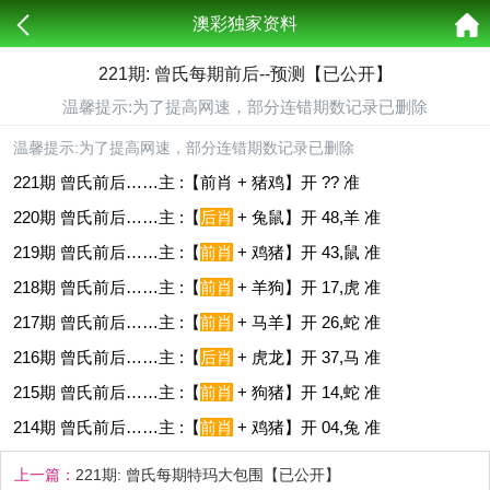
澳彩独家资料
221期: 曾氏每期前后--预测【已公开】
温馨提示:为了提高网速，部分连错期数记录已删除
温馨提示:为了提高网速，部分连错期数记录已删除
221期 曾氏前后……主 :【前肖 + 猪鸡】开 ?? 准
220期 曾氏前后……主 :【
后肖
+ 兔鼠】开 48,羊 准
219期 曾氏前后……主 :【
前肖
+ 鸡猪】开 43,鼠 准
218期 曾氏前后……主 :【
前肖
+ 羊狗】开 17,虎 准
217期 曾氏前后……主 :【
前肖
+ 马羊】开 26,蛇 准
216期 曾氏前后……主 :【
后肖
+ 虎龙】开 37,马 准
215期 曾氏前后……主 :【
前肖
+ 狗猪】开 14,蛇 准
214期 曾氏前后……主 :【
前肖
+ 鸡猪】开 04,兔 准
上一篇：
221期: 曾氏每期特玛大包围【已公开】