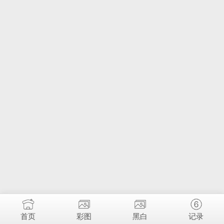
首页
彩图
黑白
记录