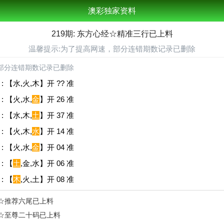
澳彩独家资料
219期: 东方心经☆精准三行已上料
温馨提示:为了提高网速，部分连错期数记录已删除
部分连错期数记录已删除
 【水,火,木】开 ?? 准
 【火,水,
金
】开 26 准
 【水,木,
土
】开 37 准
 【火,木,
水
】开 14 准
 【火,水,
金
】开 04 准
: 【
土
,金,水】开 06 准
: 【
木
,火,土】开 08 准
经☆推荐六尾已上料
心经☆至尊二十码已上料