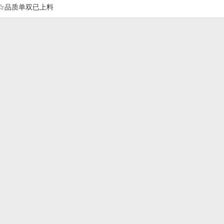
经☆品质单双已上料