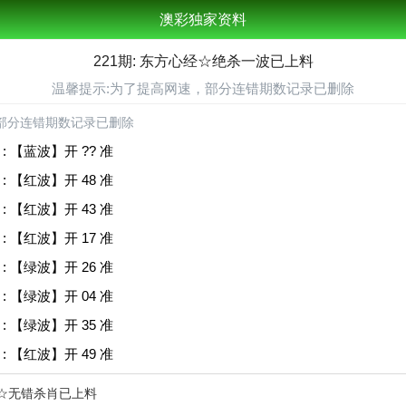
澳彩独家资料
221期: 东方心经☆绝杀一波已上料
温馨提示:为了提高网速，部分连错期数记录已删除
部分连错期数记录已删除
: 【蓝波】开 ?? 准
: 【红波】开 48 准
: 【红波】开 43 准
: 【红波】开 17 准
: 【绿波】开 26 准
: 【绿波】开 04 准
: 【绿波】开 35 准
: 【红波】开 49 准
经☆无错杀肖已上料