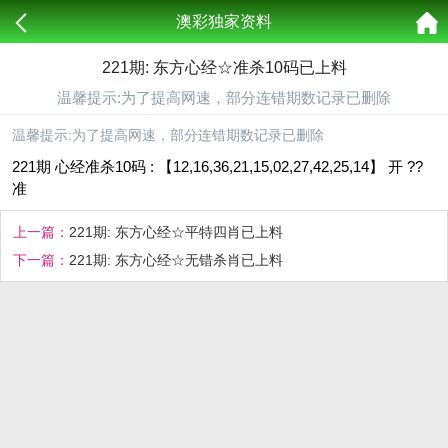
澳彩独家资料
221期: 东方心经☆准杀10码已上料
温馨提示:为了提高网速，部分连错期数记录已删除
温馨提示:为了提高网速，部分连错期数记录已删除
221期 心经准杀10码 : 【12,16,36,21,15,02,27,42,25,14】 开 ??
准
上一篇：
221期: 东方心经☆平特四肖已上料
下一篇：
221期: 东方心经☆无错杀肖已上料