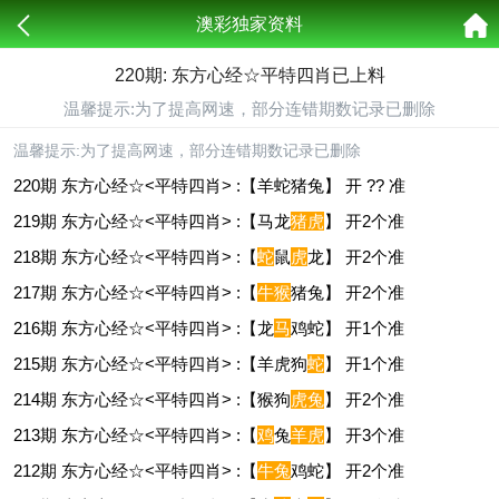
澳彩独家资料
220期: 东方心经☆平特四肖已上料
温馨提示:为了提高网速，部分连错期数记录已删除
温馨提示:为了提高网速，部分连错期数记录已删除
220期 东方心经☆<平特四肖> :【羊蛇猪兔】 开 ?? 准
219期 东方心经☆<平特四肖> :【马龙
猪
虎
】 开2个准
218期 东方心经☆<平特四肖> :【
蛇
鼠
虎
龙】 开2个准
217期 东方心经☆<平特四肖> :【
牛
猴
猪兔】 开2个准
216期 东方心经☆<平特四肖> :【龙
马
鸡蛇】 开1个准
215期 东方心经☆<平特四肖> :【羊虎狗
蛇
】 开1个准
214期 东方心经☆<平特四肖> :【猴狗
虎
兔
】 开2个准
213期 东方心经☆<平特四肖> :【
鸡
兔
羊
虎
】 开3个准
212期 东方心经☆<平特四肖> :【
牛
兔
鸡蛇】 开2个准