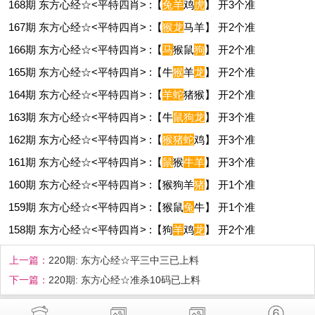
168期 东方心经☆<平特四肖> :【
兔
羊
鸡
虎
】 开3个准
167期 东方心经☆<平特四肖> :【
猴
龙
马羊】 开2个准
166期 东方心经☆<平特四肖> :【
马
猴鼠
狗
】 开2个准
165期 东方心经☆<平特四肖> :【牛
猴
羊
龙
】 开2个准
164期 东方心经☆<平特四肖> :【
羊
蛇
猪猴】 开2个准
163期 东方心经☆<平特四肖> :【牛
鼠
狗
龙
】 开3个准
162期 东方心经☆<平特四肖> :【
猴
猪
蛇
鸡】 开3个准
161期 东方心经☆<平特四肖> :【
鼠
猴
牛
羊
】 开3个准
160期 东方心经☆<平特四肖> :【猴狗羊
猪
】 开1个准
159期 东方心经☆<平特四肖> :【猴鼠
兔
牛】 开1个准
158期 东方心经☆<平特四肖> :【狗
羊
鸡
龙
】 开2个准
上一篇：
220期: 东方心经☆平三中三已上料
下一篇：
220期: 东方心经☆准杀10码已上料