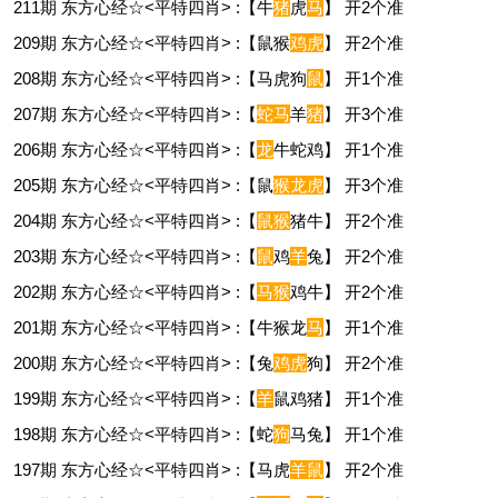
211期 东方心经☆<平特四肖> :【牛
猪
虎
马
】 开2个准
209期 东方心经☆<平特四肖> :【鼠猴
鸡
虎
】 开2个准
208期 东方心经☆<平特四肖> :【马虎狗
鼠
】 开1个准
207期 东方心经☆<平特四肖> :【
蛇
马
羊
猪
】 开3个准
206期 东方心经☆<平特四肖> :【
龙
牛蛇鸡】 开1个准
205期 东方心经☆<平特四肖> :【鼠
猴
龙
虎
】 开3个准
204期 东方心经☆<平特四肖> :【
鼠
猴
猪牛】 开2个准
203期 东方心经☆<平特四肖> :【
鼠
鸡
羊
兔】 开2个准
202期 东方心经☆<平特四肖> :【
马
猴
鸡牛】 开2个准
201期 东方心经☆<平特四肖> :【牛猴龙
马
】 开1个准
200期 东方心经☆<平特四肖> :【兔
鸡
虎
狗】 开2个准
199期 东方心经☆<平特四肖> :【
羊
鼠鸡猪】 开1个准
198期 东方心经☆<平特四肖> :【蛇
狗
马兔】 开1个准
197期 东方心经☆<平特四肖> :【马虎
羊
鼠
】 开2个准