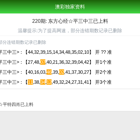
澳彩独家资料
220期: 东方心经☆平三中三已上料
温馨提示:为了提高网速，部分连错期数记录已删除
部分连错期数记录已删除
 : 【44,32,39,15,14,34,48,35,02,10】 开 ?? 准
中三> : 【27,48,
07
,40,21,36,32,39,04,42】 开1个准
三> : 【40,16,03,
46
,39,
02
,41,37,30,27】 开2个准
三中三> : 【
11
,38,
34
,
12
,49,32,24,27,31,41】 开3个准
经☆平特四肖已上料