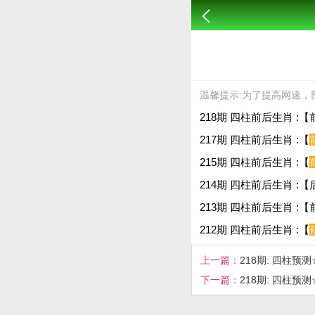
温馨提示:为了提高网速，
218期 四柱前后生肖 :【前
217期 四柱前后生肖 :【
215期 四柱前后生肖 :【
214期 四柱前后生肖 :【
213期 四柱前后生肖 :【前
212期 四柱前后生肖 :【
上一篇：
218期: 四柱预
下一篇：
218期: 四柱预