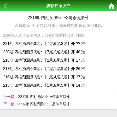
澳彩独家资料
221期: 四柱预测☆┣3尾杀无赦┫
温馨提示:为了提高网速，部分连错期数记录已删除
温馨提示:为了提高网速，部分连错期数记录已删除
221期 四柱预测杀3尾 : 【7尾,6尾,8尾】开 ?? 准
220期 四柱预测杀3尾 : 【7尾,2尾,3尾】开 48 准
218期 四柱预测杀3尾 : 【2尾,6尾,3尾】开 17 准
217期 四柱预测杀3尾 : 【7尾,1尾,9尾】开 26 准
216期 四柱预测杀3尾 : 【1尾,4尾,3尾】开 37 准
215期 四柱预测杀3尾 : 【1尾,8尾,9尾】开 14 准
上一篇：
221期: 四柱预测☆┣精杀三肖┫
下一篇：
221期: 四柱预测☆┣品牌单双┫