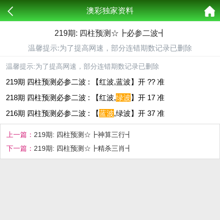
澳彩独家资料
219期: 四柱预测☆┣必参二波┫
温馨提示:为了提高网速，部分连错期数记录已删除
温馨提示:为了提高网速，部分连错期数记录已删除
219期 四柱预测必参二波 : 【红波,蓝波】开 ?? 准
218期 四柱预测必参二波 : 【红波,
绿波
】开 17 准
216期 四柱预测必参二波 : 【
蓝波
,绿波】开 37 准
上一篇：
219期: 四柱预测☆┣神算三行┫
下一篇：
219期: 四柱预测☆┣精杀三肖┫