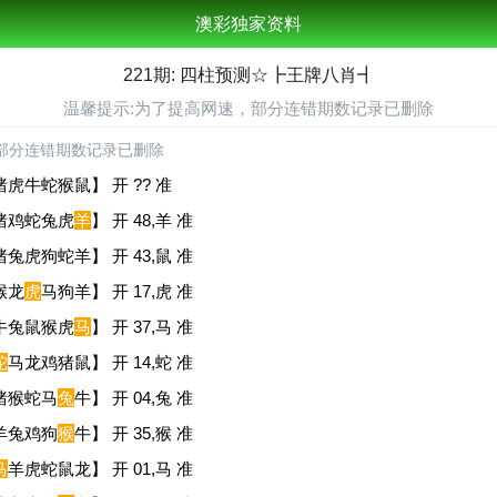
澳彩独家资料
221期: 四柱预测☆┣王牌八肖┫
温馨提示:为了提高网速，部分连错期数记录已删除
部分连错期数记录已删除
猪虎牛蛇猴鼠】 开 ?? 准
龙猪鸡蛇兔虎
羊
】 开 48,羊 准
猪兔虎狗蛇羊】 开 43,鼠 准
猴龙
虎
马狗羊】 开 17,虎 准
龙牛兔鼠猴虎
马
】 开 37,马 准
蛇
马龙鸡猪鼠】 开 14,蛇 准
鸡猪猴蛇马
兔
牛】 开 04,兔 准
龙羊兔鸡狗
猴
牛】 开 35,猴 准
马
羊虎蛇鼠龙】 开 01,马 准