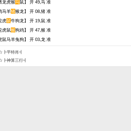
牛猪龙虎猴
马
鼠】 开 49,马 准
牛鸡马羊
猪
猴龙】 开 08,猪 准
蛇虎
鼠
牛狗龙】 开 19,鼠 准
牛蛇虎鼠
猴
狗鸡】 开 47,猴 准
虎鼠马羊兔狗】 开 03,龙 准
测☆┣平特肖┫
测☆┣神算三行┫