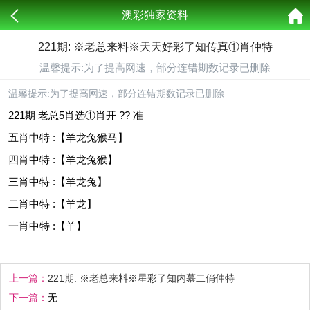
澳彩独家资料
221期: ※老总来料※天天好彩了知传真①肖仲特
温馨提示:为了提高网速，部分连错期数记录已删除
温馨提示:为了提高网速，部分连错期数记录已删除
221期 老总5肖选①肖开 ?? 准
五肖中特 :【羊龙兔猴马】
四肖中特 :【羊龙兔猴】
三肖中特 :【羊龙兔】
二肖中特 :【羊龙】
一肖中特 :【羊】
上一篇：
221期: ※老总来料※星彩了知内慕二俏仲特
下一篇：
无