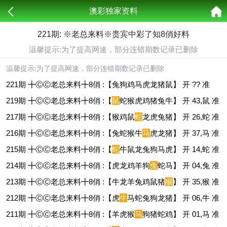
澳彩独家资料
221期: ※老总来料※贵宾中彩了知8俏好料
温馨提示:为了提高网速，部分连错期数记录已删除
温馨提示:为了提高网速，部分连错期数记录已删除
221期 ╋ⒸⒸ老总来料╋8俏 :【兔狗鸡马虎龙猪鼠】 开 ?? 准
219期 ╋ⒸⒸ老总来料╋8俏 :【
鼠
蛇猴虎鸡猪兔牛】 开 43,鼠 准
217期 ╋ⒸⒸ老总来料╋8俏 :【猴鸡鼠
蛇
龙虎兔猪】 开 26,蛇 准
216期 ╋ⒸⒸ老总来料╋8俏 :【兔蛇猴牛
马
虎龙猪】 开 37,马 准
215期 ╋ⒸⒸ老总来料╋8俏 :【
蛇
牛鼠龙兔狗马虎】 开 14,蛇 准
214期 ╋ⒸⒸ老总来料╋8俏 :【虎龙鸡羊狗
兔
蛇马】 开 04,兔 准
213期 ╋ⒸⒸ老总来料╋8俏 :【牛龙羊兔鸡鼠猪
猴
】 开 35,猴 准
212期 ╋ⒸⒸ老总来料╋8俏 :【虎
牛
马蛇兔狗龙猪】 开 06,牛 准
211期 ╋ⒸⒸ老总来料╋8俏 :【羊虎猴
马
狗猪蛇鸡】 开 01,马 准