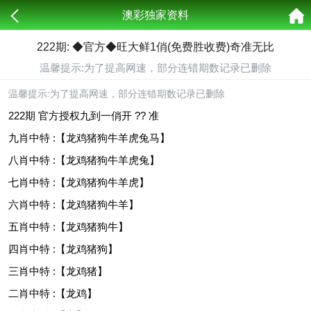
澳彩独家资料
222期: ◆官方◆旺大鲜1俏(免费胜收费)奇准无比
温馨提示:为了提高网速，部分连错期数记录已删除
温馨提示:为了提高网速，部分连错期数记录已删除
222期 官方授权九到一俏开 ?? 准
九肖中特 :【龙鸡猪狗牛羊虎兔马】
八肖中特 :【龙鸡猪狗牛羊虎兔】
七肖中特 :【龙鸡猪狗牛羊虎】
六肖中特 :【龙鸡猪狗牛羊】
五肖中特 :【龙鸡猪狗牛】
四肖中特 :【龙鸡猪狗】
三肖中特 :【龙鸡猪】
二肖中特 :【龙鸡】