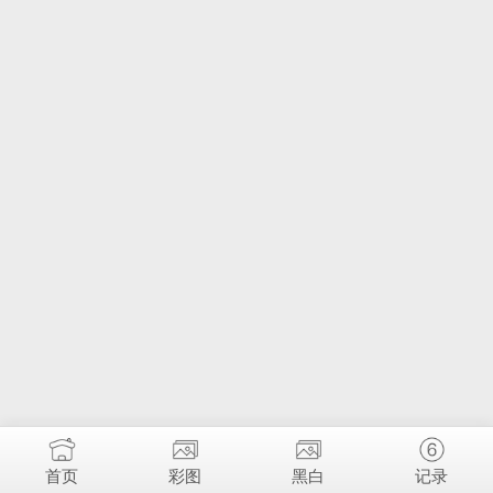
首页
彩图
黑白
记录