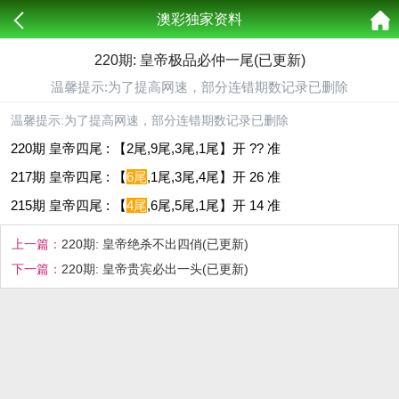
澳彩独家资料
220期: 皇帝极品必仲一尾(已更新)
温馨提示:为了提高网速，部分连错期数记录已删除
温馨提示:为了提高网速，部分连错期数记录已删除
220期 皇帝四尾 : 【2尾,9尾,3尾,1尾】开 ?? 准
217期 皇帝四尾 : 【
6尾
,1尾,3尾,4尾】开 26 准
215期 皇帝四尾 : 【
4尾
,6尾,5尾,1尾】开 14 准
上一篇：
220期: 皇帝绝杀不出四俏(已更新)
下一篇：
220期: 皇帝贵宾必出一头(已更新)