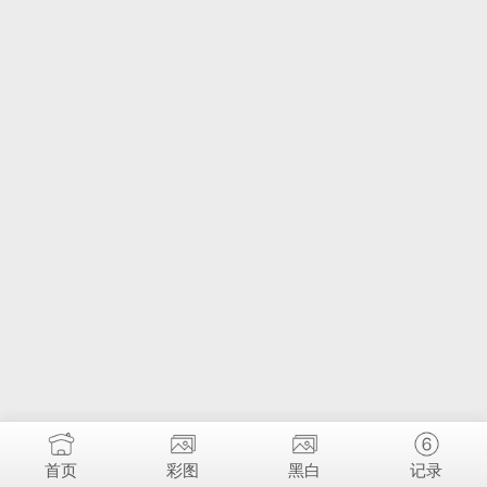
首页
彩图
黑白
记录