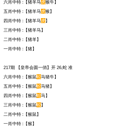
六肖中特 :【猪羊马
虎
猴牛】
五肖中特 :【猪羊马
虎
猴】
四肖中特 :【猪羊马
虎
】
三肖中特 :【猪羊马】
二肖中特 :【猪羊】
一肖中特 :【猪】
217期 【皇帝会圆一俏】开 26,蛇 准
六肖中特 :【猴鼠
蛇
马猪牛】
五肖中特 :【猴鼠
蛇
马猪】
四肖中特 :【猴鼠
蛇
马】
三肖中特 :【猴鼠
蛇
】
二肖中特 :【猴鼠】
一肖中特 :【猴】