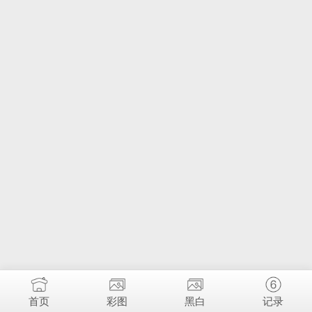
首页
彩图
黑白
记录