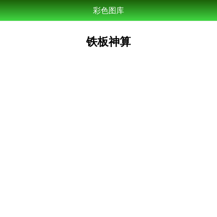
彩色图库
铁板神算