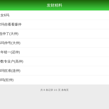
发财精料
美女6玛
12玛你看看爆仲
连仲了(大仲)
6玛仲号(大仲)
全年错一(还仲)
仲数专业户(高仲)
4玛狂准(连仲)
0玛(狂仲)
共 8 条记录 1/1 页 条每页