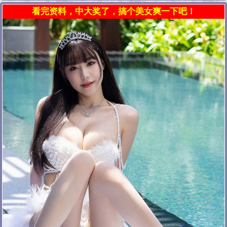
看完资料，中大奖了，搞个美女爽一下吧！