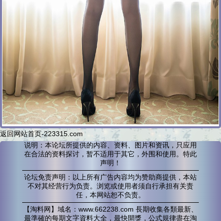
返回网站首页-223315.com
说明：本论坛所提供的内容、资料、图片和资讯，只应用
在合法的资料探讨，暂不适用于其它，外围和使用。特此
声明！
论坛免责声明：以上所有广告内容均为赞助商提供，本站
不对其经营行为负责。浏览或使用者须自行承担有关责
任，本网站恕不负责。
【淘料网】域名：www.662238.com 長期收集各類最新、
最準確的每期文字資料大全，最快開獎，公式規律盡在淘