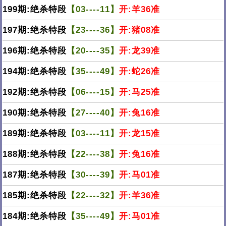
199期:绝杀特段
【03----11】
开:羊36准
197期:绝杀特段
【23----36】
开:猪08准
196期:绝杀特段
【20----35】
开:龙39准
194期:绝杀特段
【35----49】
开:蛇26准
192期:绝杀特段
【06----15】
开:马25准
190期:绝杀特段
【27----40】
开:兔16准
189期:绝杀特段
【03----11】
开:龙15准
188期:绝杀特段
【22----38】
开:兔16准
187期:绝杀特段
【30----39】
开:马01准
185期:绝杀特段
【22----32】
开:羊36准
184期:绝杀特段
【35----49】
开:马01准