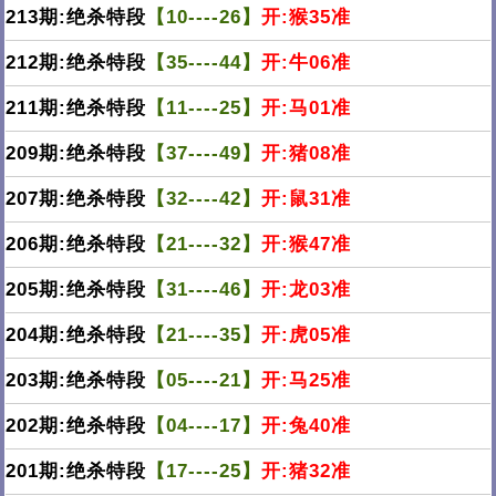
213期:绝杀特段
【10----26】
开:猴35准
212期:绝杀特段
【35----44】
开:牛06准
211期:绝杀特段
【11----25】
开:马01准
209期:绝杀特段
【37----49】
开:猪08准
207期:绝杀特段
【32----42】
开:鼠31准
206期:绝杀特段
【21----32】
开:猴47准
205期:绝杀特段
【31----46】
开:龙03准
204期:绝杀特段
【21----35】
开:虎05准
203期:绝杀特段
【05----21】
开:马25准
202期:绝杀特段
【04----17】
开:兔40准
201期:绝杀特段
【17----25】
开:猪32准