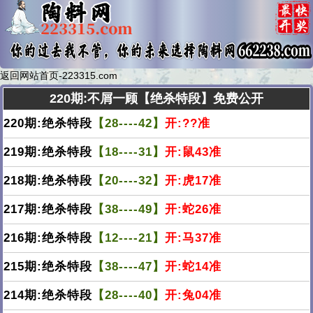
返回网站首页-223315.com
220期:不屑一顾【绝杀特段】免费公开
220期:绝杀特段
【28----42】
开:??准
219期:绝杀特段
【18----31】
开:鼠43准
218期:绝杀特段
【20----32】
开:虎17准
217期:绝杀特段
【38----49】
开:蛇26准
216期:绝杀特段
【12----21】
开:马37准
215期:绝杀特段
【38----47】
开:蛇14准
214期:绝杀特段
【28----40】
开:兔04准