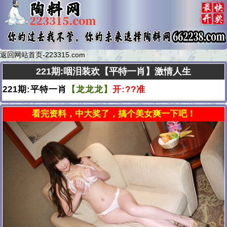
返回网站首页-223315.com
221期:咽泪装欢【平特一肖】激情人生
221期:平特一肖
【龙龙龙】
开:??准
看完资料，中大奖了，搞个美女爽一下吧！