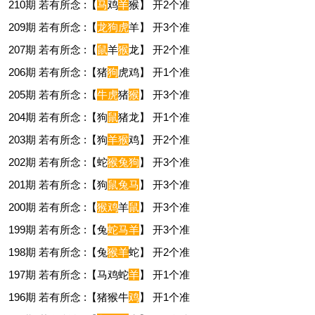
210期 若有所念 :【
马
鸡
羊
猴】 开2个准
209期 若有所念 :【
龙
狗
虎
羊】 开3个准
207期 若有所念 :【
鼠
羊
猴
龙】 开2个准
206期 若有所念 :【猪
狗
虎鸡】 开1个准
205期 若有所念 :【
牛
虎
猪
猴
】 开3个准
204期 若有所念 :【狗
鼠
猪龙】 开1个准
203期 若有所念 :【狗
羊
猴
鸡】 开2个准
202期 若有所念 :【蛇
猴
兔
狗
】 开3个准
201期 若有所念 :【狗
鼠
兔
马
】 开3个准
200期 若有所念 :【
猴
鸡
羊
鼠
】 开3个准
199期 若有所念 :【兔
蛇
马
羊
】 开3个准
198期 若有所念 :【兔
猴
羊
蛇】 开2个准
197期 若有所念 :【马鸡蛇
羊
】 开1个准
196期 若有所念 :【猪猴牛
鸡
】 开1个准