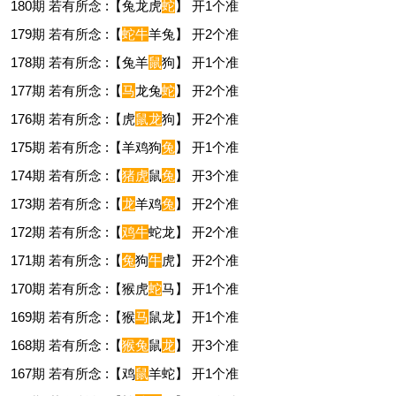
180期 若有所念 :【兔龙虎
蛇
】 开1个准
179期 若有所念 :【
蛇
牛
羊兔】 开2个准
178期 若有所念 :【兔羊
鼠
狗】 开1个准
177期 若有所念 :【
马
龙兔
蛇
】 开2个准
176期 若有所念 :【虎
鼠
龙
狗】 开2个准
175期 若有所念 :【羊鸡狗
兔
】 开1个准
174期 若有所念 :【
猪
虎
鼠
兔
】 开3个准
173期 若有所念 :【
龙
羊鸡
兔
】 开2个准
172期 若有所念 :【
鸡
牛
蛇龙】 开2个准
171期 若有所念 :【
兔
狗
牛
虎】 开2个准
170期 若有所念 :【猴虎
蛇
马】 开1个准
169期 若有所念 :【猴
马
鼠龙】 开1个准
168期 若有所念 :【
猴
兔
鼠
龙
】 开3个准
167期 若有所念 :【鸡
鼠
羊蛇】 开1个准