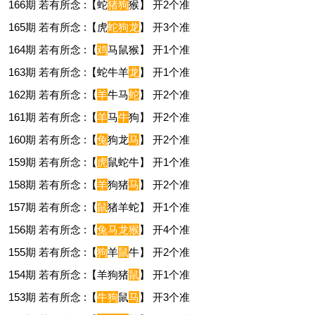
166期 若有所念 :【蛇
猪
狗
猴】 开2个准
165期 若有所念 :【虎
蛇
狗
龙
】 开3个准
164期 若有所念 :【
鸡
马鼠猴】 开1个准
163期 若有所念 :【蛇牛羊
龙
】 开1个准
162期 若有所念 :【
羊
牛马
蛇
】 开2个准
161期 若有所念 :【
羊
马
牛
狗】 开2个准
160期 若有所念 :【
兔
狗龙
马
】 开2个准
159期 若有所念 :【
虎
鼠蛇牛】 开1个准
158期 若有所念 :【
羊
狗猪
马
】 开2个准
157期 若有所念 :【
鼠
猪羊蛇】 开1个准
156期 若有所念 :【
兔
马
龙
猴
】 开4个准
155期 若有所念 :【
狗
羊
鼠
牛】 开2个准
154期 若有所念 :【羊狗猪
鼠
】 开1个准
153期 若有所念 :【
牛
狗
鼠
马
】 开3个准