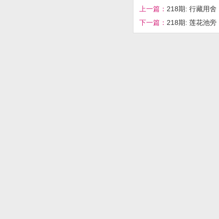
上一篇：
218期: 行藏
下一篇：
218期: 莲花