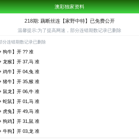
澳彩独家资料
218期: 藕断丝连【家野中特】已免费公开
温馨提示:为了提高网速，部分连错期数记录已删除
部分连错期数记录已删除
+ 狗牛】开 ?? 准
+ 龙猴】开 37,马 准
+ 鸡牛】开 04,兔 准
+ 猪牛】开 35,猴 准
+ 鼠龙】开 06,牛 准
+ 蛇鼠】开 01,马 准
+ 虎兔】开 49,马 准
+ 狗鸡】开 31,鼠 准
+ 牛狗】开 03,龙 准