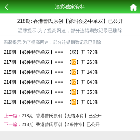
澳彩独家资料
218期: 香港曾氏原创【赛玛会必中单双】已公开
温馨提示:为了提高网速，部分连错期数记录已删除
温馨提示:为了提高网速，部分连错期数记录已删除
218期 【必仲特玛单双】=== : 【双】开 ?? 准
217期 【必仲特玛单双】=== : 【
双
】开 26 准
215期 【必仲特玛单双】=== : 【
双
】开 14 准
214期 【必仲特玛单双】=== : 【
双
】开 04 准
213期 【必仲特玛单双】=== : 【
单
】开 35 准
211期 【必仲特玛单双】=== : 【
单
】开 01 准
上一篇：
218期: 香港曾氏原创【无错杀肖】已公开
下一篇：
218期: 香港曾氏原创【2肖仲特】已公开