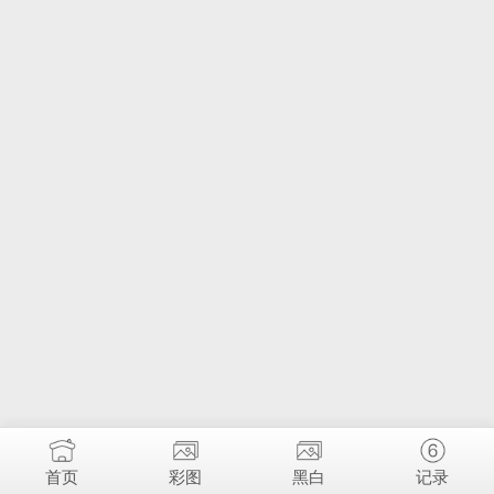
首页
彩图
黑白
记录