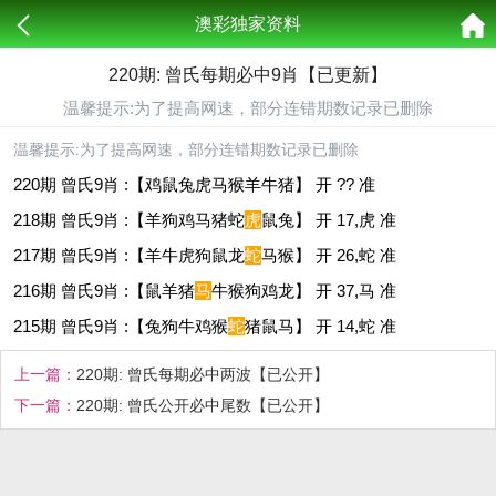
澳彩独家资料
220期: 曾氏每期必中9肖【已更新】
温馨提示:为了提高网速，部分连错期数记录已删除
温馨提示:为了提高网速，部分连错期数记录已删除
220期 曾氏9肖 :【鸡鼠兔虎马猴羊牛猪】 开 ?? 准
218期 曾氏9肖 :【羊狗鸡马猪蛇
虎
鼠兔】 开 17,虎 准
217期 曾氏9肖 :【羊牛虎狗鼠龙
蛇
马猴】 开 26,蛇 准
216期 曾氏9肖 :【鼠羊猪
马
牛猴狗鸡龙】 开 37,马 准
215期 曾氏9肖 :【兔狗牛鸡猴
蛇
猪鼠马】 开 14,蛇 准
上一篇：
220期: 曾氏每期必中两波【已公开】
下一篇：
220期: 曾氏公开必中尾数【已公开】