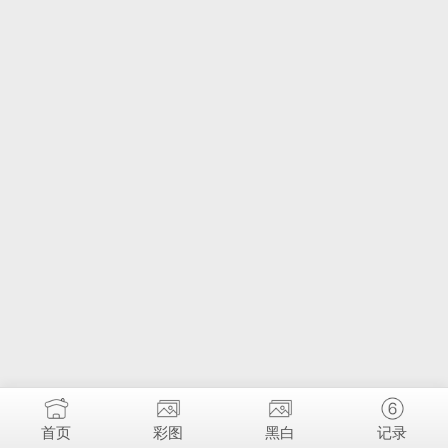
首页
彩图
黑白
记录