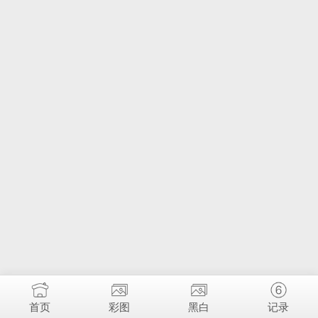
首页
彩图
黑白
记录