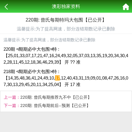
澳彩独家资料
220期: 曾氏每期特玛大包围【已公开】
温馨提示:为了提高网速，部分连错期数记录已删除
温馨提示:为了提高网速，部分连错期数记录已删除
220期 ≮期期必中大包围≯特 :
【25,01,33,07,17,21,47,16,24,49,32,05,37,03,13,35,19,20,34,30,4
2,28,11,45,12,18,36,46,29,39】 开 ?? 准
218期 ≮期期必中大包围≯特 :
【14,35,48,36,41,24,49,10,
17
,12,40,43,31,19,09,01,08,47,26,16,0
7,30,13,29,45,20,11,34,25,04】 开 17 准
上一篇：
220期: 曾氏每期推荐九不中【已公开】
下一篇：
220期: 曾氏每期前后--预测【已公开】