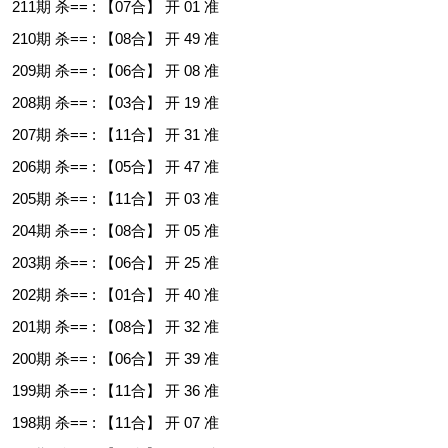
211期 杀== : 【07合】 开 01 准
210期 杀== : 【08合】 开 49 准
209期 杀== : 【06合】 开 08 准
208期 杀== : 【03合】 开 19 准
207期 杀== : 【11合】 开 31 准
206期 杀== : 【05合】 开 47 准
205期 杀== : 【11合】 开 03 准
204期 杀== : 【08合】 开 05 准
203期 杀== : 【06合】 开 25 准
202期 杀== : 【01合】 开 40 准
201期 杀== : 【08合】 开 32 准
200期 杀== : 【06合】 开 39 准
199期 杀== : 【11合】 开 36 准
198期 杀== : 【11合】 开 07 准