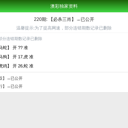
澳彩独家资料
220期: 【必杀三肖】→已公开
温馨提示:为了提高网速，部分连错期数记录已删除
部分连错期数记录已删除
马蛇】 开 ?? 准
马狗】 开 17,虎 准
虎鸡】 开 26,蛇 准
单双】→已公开
三行】→已公开