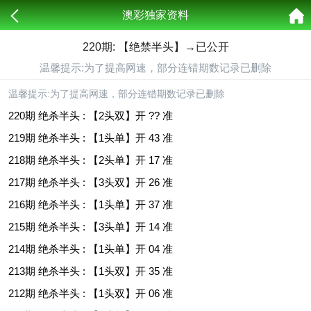
澳彩独家资料
220期: 【绝禁半头】→已公开
温馨提示:为了提高网速，部分连错期数记录已删除
温馨提示:为了提高网速，部分连错期数记录已删除
220期 绝杀半头 : 【2头双】开 ?? 准
219期 绝杀半头 : 【1头单】开 43 准
218期 绝杀半头 : 【2头单】开 17 准
217期 绝杀半头 : 【3头双】开 26 准
216期 绝杀半头 : 【1头单】开 37 准
215期 绝杀半头 : 【3头单】开 14 准
214期 绝杀半头 : 【1头单】开 04 准
213期 绝杀半头 : 【1头双】开 35 准
212期 绝杀半头 : 【1头双】开 06 准