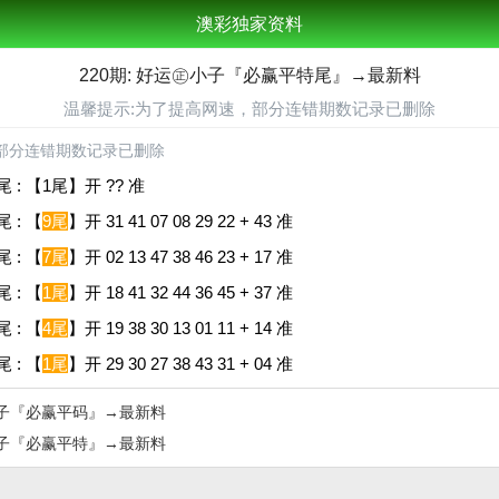
澳彩独家资料
220期: 好运㊣小子『必赢平特尾』→最新料
温馨提示:为了提高网速，部分连错期数记录已删除
部分连错期数记录已删除
 : 【1尾】开 ?? 准
 : 【
9尾
】开 31 41 07 08 29 22 + 43 准
 : 【
7尾
】开 02 13 47 38 46 23 + 17 准
 : 【
1尾
】开 18 41 32 44 36 45 + 37 准
 : 【
4尾
】开 19 38 30 13 01 11 + 14 准
 : 【
1尾
】开 29 30 27 38 43 31 + 04 准
㊣小子『必赢平码』→最新料
㊣小子『必赢平特』→最新料