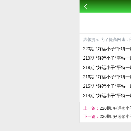
温馨提示:为了提高网速，
220期 *好运小子*平特一尾
219期 *好运小子*平特一尾
218期 *好运小子*平特一尾
216期 *好运小子*平特一尾
215期 *好运小子*平特一尾
214期 *好运小子*平特一尾
上一篇：
220期: 好运
下一篇：
220期: 好运