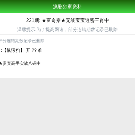
澳彩独家资料
221期: ★富奇秦★无线宝宝透密三肖中
温馨提示:为了提高网速，部分连错期数记录已删除
部分连错期数记录已删除
:【鼠猴狗】 开 ?? 准
奇秦★贵宾高手实战八碼中