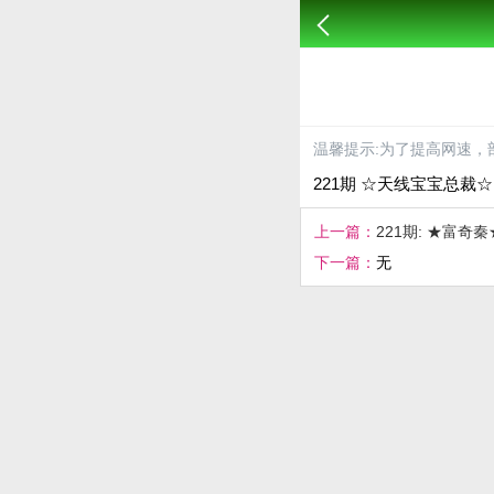
温馨提示:为了提高网速，
221期 ☆天线宝宝总裁☆ 
上一篇：
221期: ★富
下一篇：
无