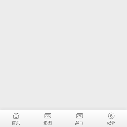
首页
彩图
黑白
记录