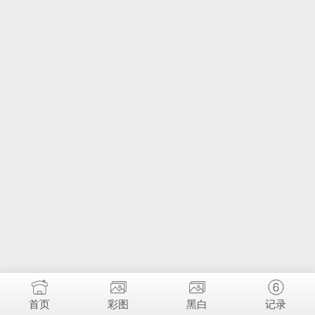
首页
彩图
黑白
记录